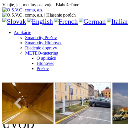
Vitajte, je
, meniny oslavuje
. Blahoželáme!
Aplikácie
Smart city Prešov
Smart city Hlohovec
Riadenie dopravy
METEO-metering
O aplikácii
Hlohovec
Prešov
ÚVOD