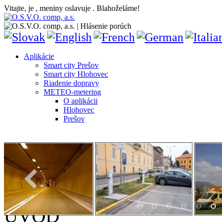
Vitajte, je
, meniny oslavuje
. Blahoželáme!
Aplikácie
Smart city Prešov
Smart city Hlohovec
Riadenie dopravy
METEO-metering
O aplikácii
Hlohovec
Prešov
ÚVOD